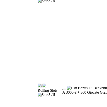
5 / 5
Bonus Di Benven
Rolling Slots
A 3000 € + 300 Giocate Grat
5 / 5