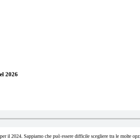
el 2026
per il 2024. Sappiamo che può essere difficile scegliere tra le molte opzi