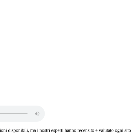
oni disponibili, ma i nostri esperti hanno recensito e valutato ogni sito