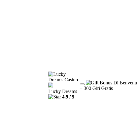
Bonus Di Benven
+ 300 Giri Gratis
Lucky Dreams
4.9 / 5