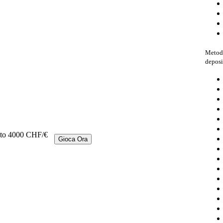
Metodi
deposi
uto
4000 CHF/€
Gioca Ora