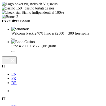
Vigiswiss
150+ casinò testati da noi
Siamo indipendenti al 100%
2
Exklusiver Bonus
Welcome Pack 240% Fino a €2500 + 300 free spins
Fino a 2000 € e 225 giri gratis!
IT
EN
FR
DE
IT