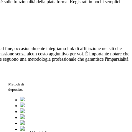
é sulle funzionalità della piattaforma. Registrati in pochi semplici
l fine, occasionalmente integriamo link di affiliazione nei siti che
ommissione senza alcun costo aggiuntivo per voi. È importante notare che
 e seguono una metodologia professionale che garantisce l'imparzialità.
Metodi di
deposito: