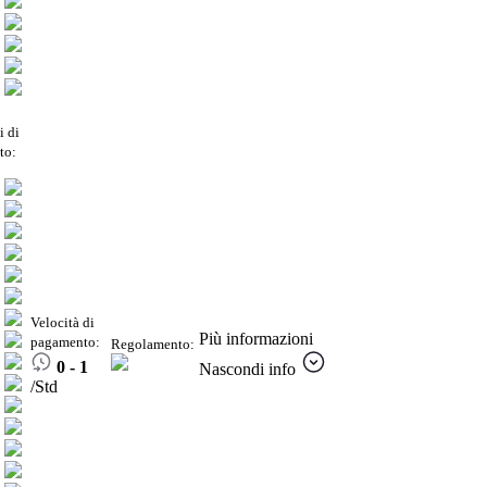
 di
to:
Velocità di
Più informazioni
pagamento:
Regolamento:
0 - 1
Nascondi info
/Std